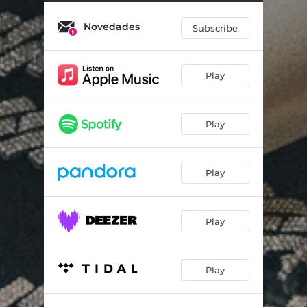
Lo Que Pudo Ser
03:33
Novedades
Costa Oeste
02:53
Subscribe
Tiempo Es Dinero
02:54
Play
Crimes
03:41
Envenenado
02:24
Play
No Voy A Cambiar
03:54
Fabi
04:29
Play
Sin Tu Amor
03:18
Play
Play