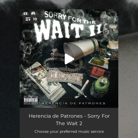
10
You're all set!
Brinco En Acción
02:50
Herencia de Patrones - Sorry For
The Wait 2
Corazón Cromado
03:43
Choose your preferred music service