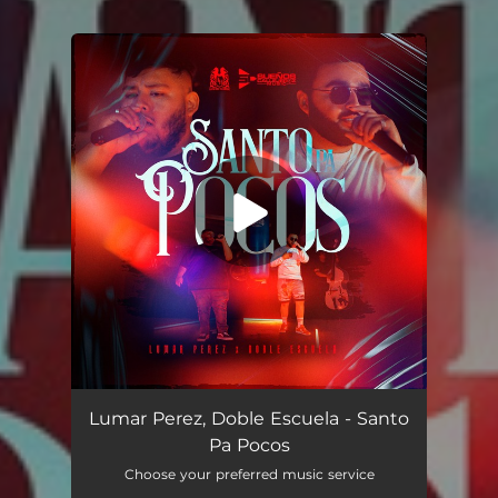
You're all set!
Santo Pa Pocos (En Vivo)
03:06
Lumar Perez, Doble Escuela - Santo
Pa Pocos
Choose your preferred music service