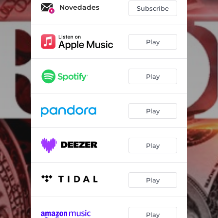
Soy El Jefe
03:33
Novedades
Subscribe
Elevando Rango
02:56
Ya No Me Preocupo (feat. Los Del Puerto)
03:16
Play
No Es Tan Fácil (feat. Grupo Hacendado)
04:00
Play
Pa Que Sepan (feat. Grupo Triple L)
03:45
Play
Play
Play
Play