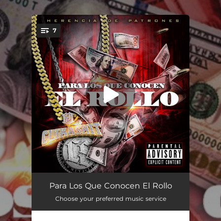
.
7
You're all set!
Piloto Filoso
03:19
Para Los Que Conocen El Rollo
Choose your preferred music service
Chequen Los Datos
03:06