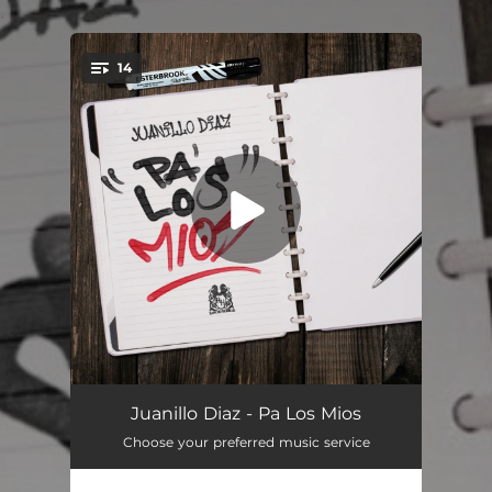
.
14
You're all set!
Así No más
02:38
Juanillo Diaz - Pa Los Mios
Choose your preferred music service
Yo Lo Di Todo
03:09