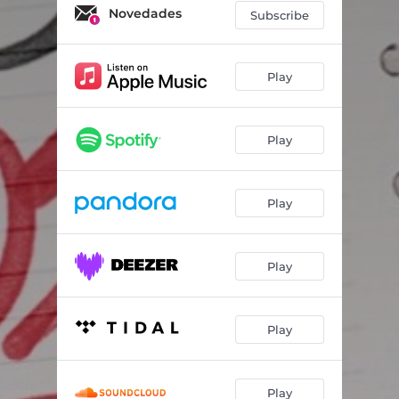
Segurita
03:21
Novedades
Subscribe
La Manzana
02:59
Salí Del Hoyo
03:33
Play
Cajas De Parke
02:11
Play
Cosas De La Vida
03:50
En El Momento
03:43
Play
De Sangre Jaliscience
02:51
Ele Ese
02:52
Play
El Crime
02:50
El Jugo
02:30
Play
Par De Toques
03:13
El Cerro Del 4
03:35
Play