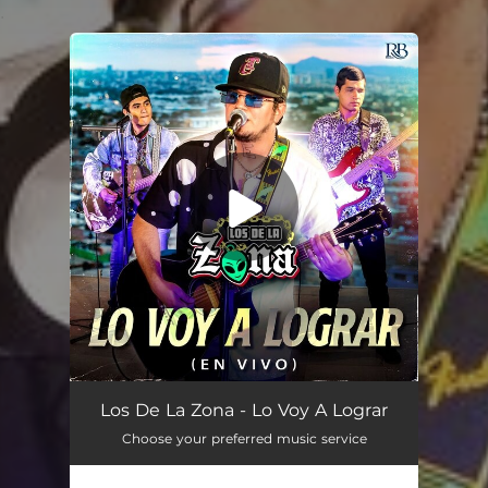
.
You're all set!
Lo Voy A Lograr
03:38
Los De La Zona - Lo Voy A Lograr
Choose your preferred music service