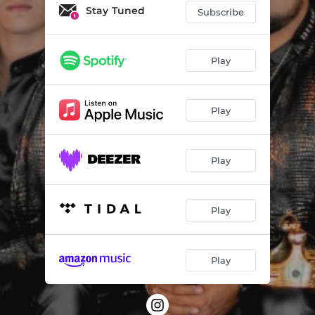
Mi Error
03:24
Stay Tuned
Subscribe
Chiquilla - Cover
02:51
Sigo Pa Delante
02:31
Play
Se Supone
02:57
Play
El Fresita
03:54
Daria Todo Por Ti
03:04
Play
Confesiones
03:07
El Varon De Las Montañas
02:24
Play
Entre La Gente No
02:54
Siempre Sencillo
01:43
Play
Voy a Amarte
02:23
Te Vas A Ir
03:25