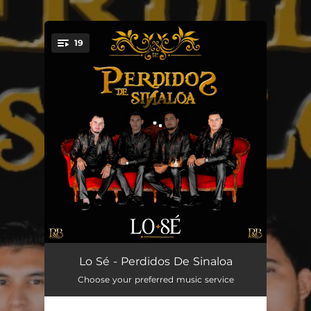
.
19
You're all set!
Nomas Este Rey
04:20
Lo Sé - Perdidos De Sinaloa
Choose your preferred music service
Lo Sé
03:06