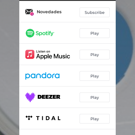
Mi Amor (En Vivo)
03:22
Novedades
Noches Sin Ti (En Vivo)
04:49
Subscribe
Quiero (En Vivo)
02:53
Play
Te Quiero Aquí
03:10
Play
Play
Play
Play