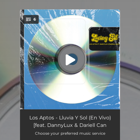
6
You're all set!
Canción Pa Ti (En Vivo)
04:14
Los Aptos - Lluvia Y Sol (En Vivo)
[feat. DannyLux & Dariell Can
Me Voy Contigo (En Vivo)
03:16
Choose your preferred music service