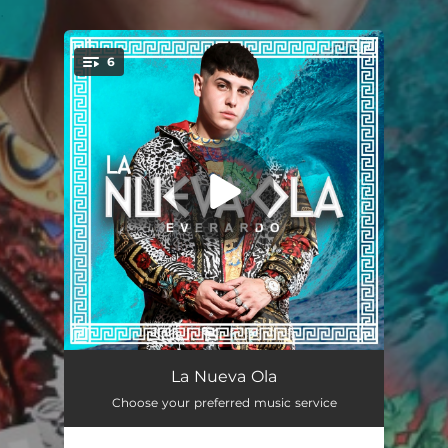
.
6
You're all set!
Pasos Rojos
02:28
La Nueva Ola
Choose your preferred music service
Dos Mujeres
02:52