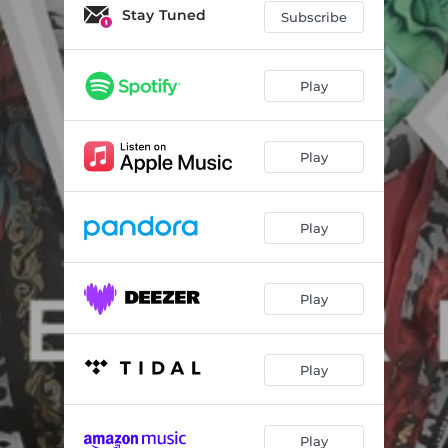
No Me Verán Caer
02:57
Stay Tuned
Subscribe
Pensando
02:55
El Gato De Califas
02:56
Play
En Tu Barrio
03:06
Play
Play
Play
Play
Play