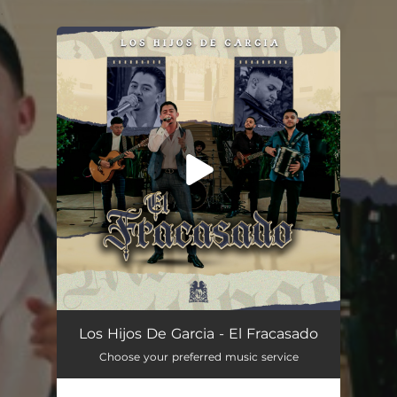
.
You're all set!
El Fracasado
02:45
Los Hijos De Garcia - El Fracasado
Choose your preferred music service